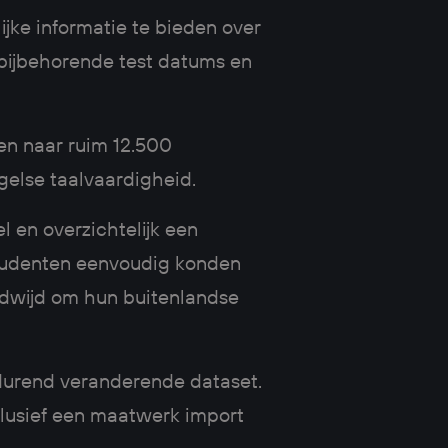
jke informatie te bieden over
 bijbehorende test datums en
en naar ruim 12.500
ngelse taalvaardigheid.
l en overzichtelijk een
studenten eenvoudig konden
eldwijd om hun buitenlandse
tdurend veranderende dataset.
clusief een maatwerk import