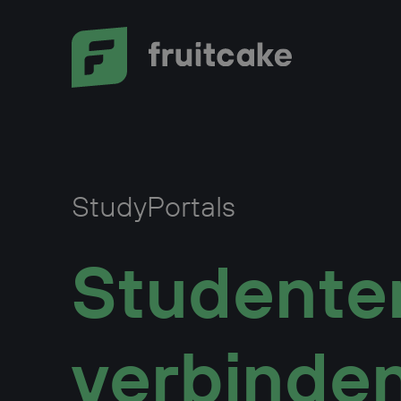
Overslaan en naar de inhoud gaan
StudyPortals
Studente
verbinden