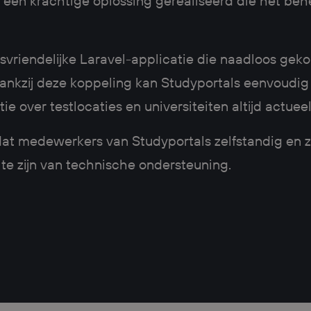
een krachtige oplossing gerealiseerd die het be
vriendelijke Laravel-applicatie die naadloos gek
Dankzij deze koppeling kan Studyportals eenvoudig 
 over testlocaties en universiteiten altijd actueel 
dat medewerkers van Studyportals zelfstandig en 
 te zijn van technische ondersteuning.