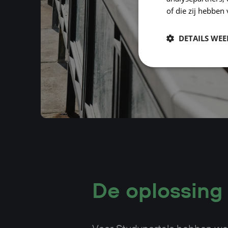
of die zij hebbe
DETAILS WE
De oplossing