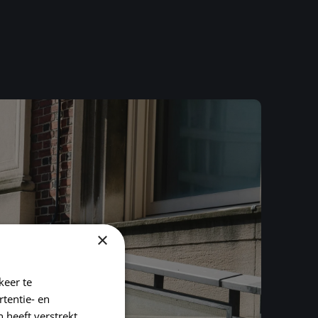
×
keer te
tentie- en
 heeft verstrekt