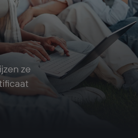
jzen ze
ificaat