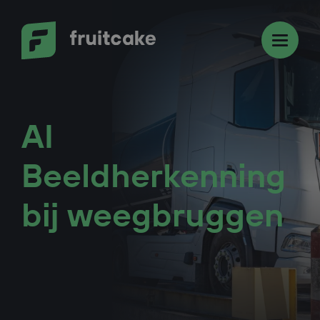
Overslaan en naar de inhoud gaan
AI
Beeldherkenning
bij weegbruggen