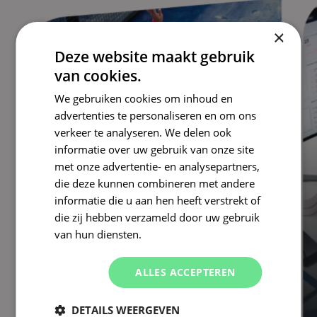
×
Deze website maakt gebruik
van cookies.
We gebruiken cookies om inhoud en
advertenties te personaliseren en om ons
verkeer te analyseren. We delen ook
informatie over uw gebruik van onze site
met onze advertentie- en analysepartners,
die deze kunnen combineren met andere
informatie die u aan hen heeft verstrekt of
KNLTB
die zij hebben verzameld door uw gebruik
In no-time een padel-
van hun diensten.
of tennisbaan boeken
ALLES ACCEPTEREN
DETAILS WEERGEVEN