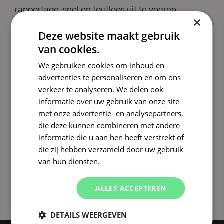
rapportage, snel en foutloos uit te voeren.
×
Monteurs besparen tijd, klanten ontvangen
Deze website maakt gebruik
direct hun rapport en het management beschikt
van cookies.
over actuele data vanuit één centraal systeem.
We gebruiken cookies om inhoud en
advertenties te personaliseren en om ons
Wil je ook af van versnipperde tools of
verkeer te analyseren. We delen ook
tijdrovende administratie? Wellicht kunnen we
informatie over uw gebruik van onze site
jou ook helpen om processen slimmer,
met onze advertentie- en analysepartners,
eenvoudiger en efficiënter te maken met
die deze kunnen combineren met andere
informatie die u aan hen heeft verstrekt of
maatwerksoftware die precies past bij de manier
die zij hebben verzameld door uw gebruik
waarop jij werkt.
van hun diensten.
ALLES ACCEPTEREN
DETAILS WEERGEVEN